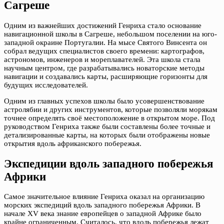
Сагреше
Одним из важнейших достижений Генриха стало основание
навигационной школы в Сагреше, небольшом поселении на юго-
западной окраине Португалии. На мысе Святого Винсента он
собрал ведущих специалистов своего времени: картографов,
астрономов, инженеров и мореплавателей. Эта школа стала
научным центром, где разрабатывались новаторские методы
навигации и создавались карты, расширяющие горизонты для
будущих исследователей.
Одним из главных успехов школы было усовершенствование
астролябии и других инструментов, которые позволяли морякам
точнее определять своё местоположение в открытом море. Под
руководством Генриха также были составлены более точные и
детализированные карты, на которых были отображены новые
открытия вдоль африканского побережья.
Экспедиции вдоль западного побережья
Африки
Самое значительное влияние Генриха оказал на организацию
морских экспедиций вдоль западного побережья Африки. В
начале XV века знание европейцев о западной Африке было
крайне ограниченным. Считалось, что вдоль побережья лежат