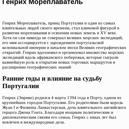
Генрих Мореплаватель
Генрих Мореплаватель, принц Португалии и один из самых
влиятельных людей своего времени, стал ключевой фигурой в
развитии мореплавания и освоении новых земель в XV веке.
Хотя он сам никогда не совершал великих морских экспедиций,
его имя ассоциируется с зарождением португальской
колониальной империи и началом эпохи Великих географических
открытий. Генрих вдохновил и организовал множество морских
экспедиций вдоль африканского побережья, которые сыграли
важнейшую роль в открытии новых торговых маршрутов и
расширении географических знаний
Ранние годы и влияние на судьбу
Португалии
Генрих (Энрике) родился 4 марта 1394 года в Порту, одном из
крупнейших городов Португалии. Его родителями были король
Жуан I и Филиппа Ланкастерская, дочь влиятельного английского
герцога Джона Гонта. Благодаря мощным политическим и
дипломатическим связям его семьи, Генрих с юных лет был
вовлечен в международные дела.