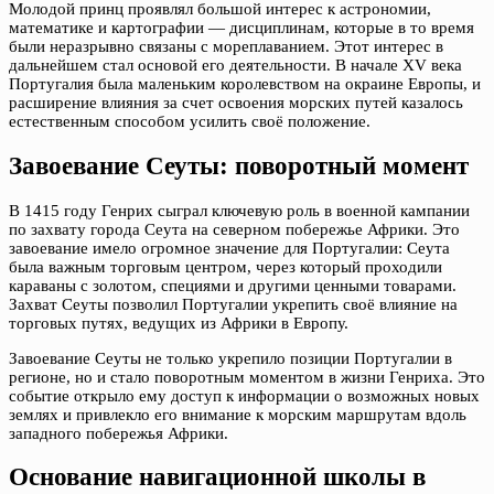
Молодой принц проявлял большой интерес к астрономии,
математике и картографии — дисциплинам, которые в то время
были неразрывно связаны с мореплаванием. Этот интерес в
дальнейшем стал основой его деятельности. В начале XV века
Португалия была маленьким королевством на окраине Европы, и
расширение влияния за счет освоения морских путей казалось
естественным способом усилить своё положение.
Завоевание Сеуты: поворотный момент
В 1415 году Генрих сыграл ключевую роль в военной кампании
по захвату города Сеута на северном побережье Африки. Это
завоевание имело огромное значение для Португалии: Сеута
была важным торговым центром, через который проходили
караваны с золотом, специями и другими ценными товарами.
Захват Сеуты позволил Португалии укрепить своё влияние на
торговых путях, ведущих из Африки в Европу.
Завоевание Сеуты не только укрепило позиции Португалии в
регионе, но и стало поворотным моментом в жизни Генриха. Это
событие открыло ему доступ к информации о возможных новых
землях и привлекло его внимание к морским маршрутам вдоль
западного побережья Африки.
Основание навигационной школы в