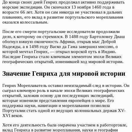
До конца своих дней Генрих продолжал активно поддерживать
морские экспедиции. Он скончался 13 ноября 1460 года в
возрасте 66 лет. Хотя он сам никогда не участвовал в дальних
плаваниях, его вклад в развитие португальского мореплавания
оказался колоссальным.
После его смерти португальские исследователи продолжили
дело, к которому он стремился. В 1488 году Бартоломеу Диаш
обогнул южную оконечность Африки, открыв мыс Доброй
Надежды, а в 1498 году Васко да Гама завершил миссию, о
которой мечтал Генрих, — открыл морской путь в Индию.
Наследие Генриха стало ключевым элементом эпохи Великих
географических открытий, изменившей ход мировой истории.
Значение Генриха для мировой истории
Генрих Мореплаватель оставил неизгладимый след в истории. Он
сыграл ключевую роль в начале эпохи Великих географических
открытий, заложив основу для последующих экспедиций,
которые изменили представления европейцев о мире. Его
поддержка науки, навигации и мореплавания позволила
Португалии стать одной из ведущих колониальных держав XV-
XVI веков.
Хотя его деятельность была омрачена участием в работорговле,
вклад Генриха в развитие мореплавания, науки и географии