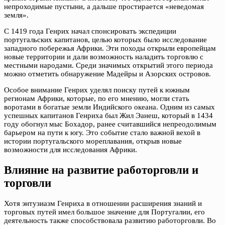
непроходимые пустыни, а дальше простирается «неведомая
земля».
С 1419 года Генрих начал спонсировать экспедиции
португальских капитанов, целью которых было исследование
западного побережья Африки. Эти походы открыли европейцам
новые территории и дали возможность наладить торговлю с
местными народами. Среди значимых открытий этого периода
можно отметить обнаружение Мадейры и Азорских островов.
Особое внимание Генрих уделял поиску путей к южным
регионам Африки, которые, по его мнению, могли стать
воротами в богатые земли Индийского океана. Одним из самых
успешных капитанов Генриха был Жил Эанеш, который в 1434
году обогнул мыс Бохадор, ранее считавшийся непреодолимым
барьером на пути к югу. Это событие стало важной вехой в
истории португальского мореплавания, открыв новые
возможности для исследования Африки.
Влияние на развитие работорговли и
торговли
Хотя энтузиазм Генриха в отношении расширения знаний и
торговых путей имел большое значение для Португалии, его
деятельность также способствовала развитию работорговли. Во