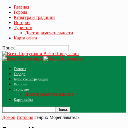
Главная
Города
Культура и традиции
История
Туристам
Достопримечательности
Карта сайта
Поиск
Всё о Португалии
Главная
Города
Культура и традиции
История
Туристам
Достопримечательности
Карта сайта
Домой
История
Генрих Мореплаватель