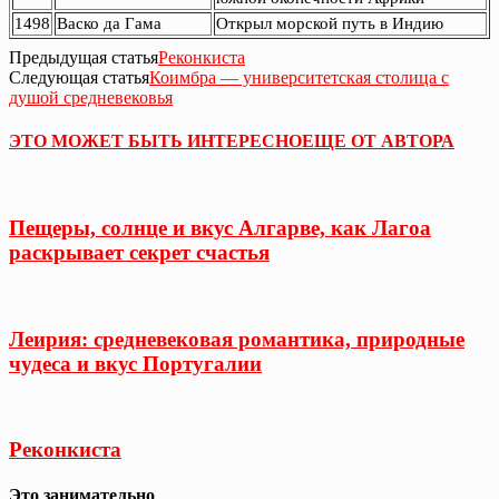
1498
Васко да Гама
Открыл морской путь в Индию
Предыдущая статья
Реконкиста
Следующая статья
Коимбра — университетская столица с
душой средневековья
ЭТО МОЖЕТ БЫТЬ ИНТЕРЕСНО
ЕЩЕ ОТ АВТОРА
Пещеры, солнце и вкус Алгарве, как Лагоа
раскрывает секрет счастья
Леирия: средневековая романтика, природные
чудеса и вкус Португалии
Реконкиста
Это занимательно