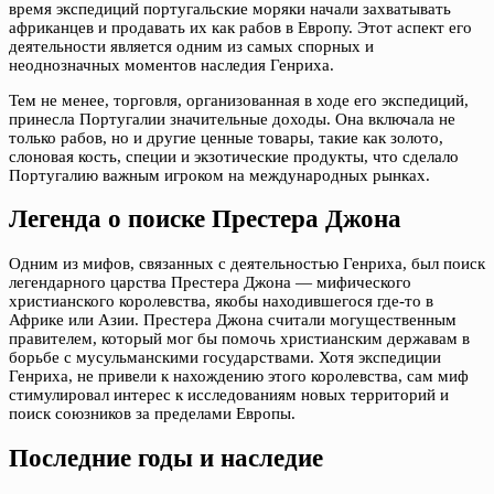
время экспедиций португальские моряки начали захватывать
африканцев и продавать их как рабов в Европу. Этот аспект его
деятельности является одним из самых спорных и
неоднозначных моментов наследия Генриха.
Тем не менее, торговля, организованная в ходе его экспедиций,
принесла Португалии значительные доходы. Она включала не
только рабов, но и другие ценные товары, такие как золото,
слоновая кость, специи и экзотические продукты, что сделало
Португалию важным игроком на международных рынках.
Легенда о поиске Престера Джона
Одним из мифов, связанных с деятельностью Генриха, был поиск
легендарного царства Престера Джона — мифического
христианского королевства, якобы находившегося где-то в
Африке или Азии. Престера Джона считали могущественным
правителем, который мог бы помочь христианским державам в
борьбе с мусульманскими государствами. Хотя экспедиции
Генриха, не привели к нахождению этого королевства, сам миф
стимулировал интерес к исследованиям новых территорий и
поиск союзников за пределами Европы.
Последние годы и наследие