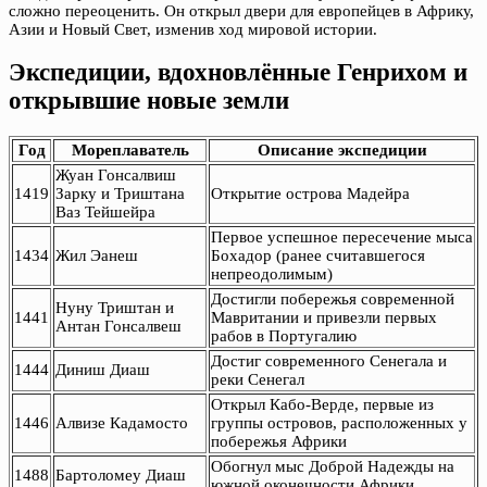
сложно переоценить. Он открыл двери для европейцев в Африку,
Азии и Новый Свет, изменив ход мировой истории.
Экспедиции, вдохновлённые Генрихом и
открывшие новые земли
Год
Мореплаватель
Описание экспедиции
Жуан Гонсалвиш
1419
Зарку и Триштана
Открытие острова Мадейра
Ваз Тейшейра
Первое успешное пересечение мыса
1434
Жил Эанеш
Бохадор (ранее считавшегося
непреодолимым)
Достигли побережья современной
Нуну Триштан и
1441
Мавритании и привезли первых
Антан Гонсалвеш
рабов в Португалию
Достиг современного Сенегала и
1444
Диниш Диаш
реки Сенегал
Открыл Кабо-Верде, первые из
1446
Алвизе Кадамосто
группы островов, расположенных у
побережья Африки
Обогнул мыс Доброй Надежды на
1488
Бартоломеу Диаш
южной оконечности Африки