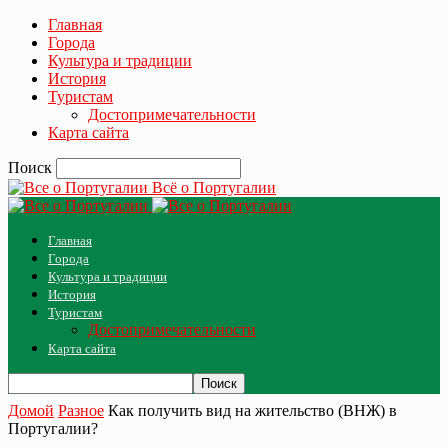
Главная
Города
Культура и традиции
История
Туристам
Достопримечательности
Карта сайта
Поиск
Всё о Португалии
Главная
Города
Культура и традиции
История
Туристам
Достопримечательности
Карта сайта
Домой
Разное
Как получить вид на жительство (ВНЖ) в
Португалии?