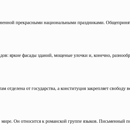
лненной прекрасными национальными праздниками. Общеприняты
ов: яркие фасады зданий, мощеные улочки и, конечно, разнооб
 там отделена от государства, а конституция закрепляет свобод
 мире. Он относится к романской группе языков. Письменный п