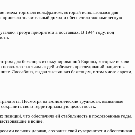
ние имела торговля вольфрамом, который использовался для
что принесло значительный доход и обеспечило экономическую
галию, требуя приоритета в поставках. В 1944 году, под
ости.
ентром для беженцев из оккупированной Европы, которые искали
что позволяло тысячам людей избежать преследований нацистов.
ниям Лиссабона, выдал тысячи виз беженцам, в том числе евреям,
тралитета. Несмотря на экономические трудности, вызванные
и сохранить свою территориальную целостность.
х позиций, что обеспечило ей стабильность в послевоенные годы.
частвовавшие в войне.
ресами великих держав, сохраняя свой суверенитет и обеспечивая