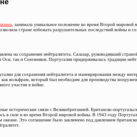
йне
лазара
, занимала уникальное положение во время Второй мировой в
 позволила стране избежать разрушительных последствий войны и с
лена на сохранение нейтралитета. Салазар, руководивший страной
н Оси, так и Союзников. Португалия придерживалась традиции нейтр
угалии для сохранения нейтралитета и маневрирования между инте
 как вольфрам, который был необходим для производства вооружен
ного участия в войне.
ые исторические связи с Великобританией. Британско-португальски
ось в силе и во время Второй мировой войны. В 1943 году Португ
м океане. Это соглашение было заключено под давлением британско
тралитет.