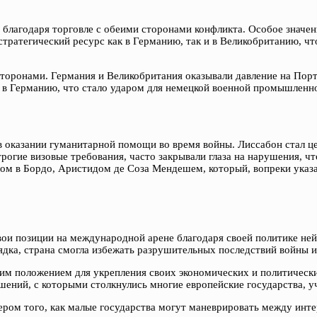
а благодаря торговле с обеими сторонами конфликта. Особое значе
 стратегический ресурс как в Германию, так и в Великобританию, 
торонами. Германия и Великобритания оказывали давление на Порту
 в Германию, что стало ударом для немецкой военной промышленн
в оказании гуманитарной помощи во время войны. Лиссабон стал ц
строгие визовые требования, часто закрывали глаза на нарушения, 
лом в Бордо, Аристидом де Соза Мендешем, который, вопреки указа
ои позиции на международной арене благодаря своей политике ней
ядка, страна смогла избежать разрушительных последствий войны 
оим положением для укрепления своих экономических и политически
шений, с которыми столкнулись многие европейские государства, у
ром того, как малые государства могут маневрировать между инте