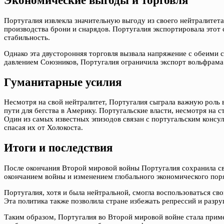
Экономические выгоды и торговля
Португалия извлекла значительную выгоду из своего нейтралитет
производства брони и снарядов. Португалия экспортировала этот
стабильность.
Однако эта двусторонняя торговля вызвала напряжение с обеими с
давлением Союзников, Португалия ограничила экспорт вольфрама
Гуманитарные усилия
Несмотря на свой нейтралитет, Португалия сыграла важную роль 
пути для бегства в Америку. Португальские власти, несмотря на 
Один из самых известных эпизодов связан с португальским консу
спасая их от Холокоста.
Итоги и последствия
После окончания Второй мировой войны Португалия сохранила св
окончанием войны и изменением глобального экономического пор
Португалия, хотя и была нейтральной, смогла воспользоваться св
Эта политика также позволила стране избежать репрессий и разру
Таким образом, Португалия во Второй мировой войне стала приме