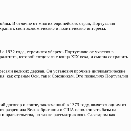
ойны. В отличие от многих европейских стран, Португалия
охранить свои экономические и политические интересы.
 с 1932 года, стремился уберечь Португалию от участия в
алитета, которой следовала с конца XIX века, и смогла сохранить
ресами великих держав. Он установил прочные дипломатические
ия, как странам Оси, так и Союзникам. Это позволило Португалии
й договор о союзе, заключенный в 1373 году, является одним из
алия разрешила Великобритании и США использовать базы на
го правительства, но также рассматривалось Салазаром как