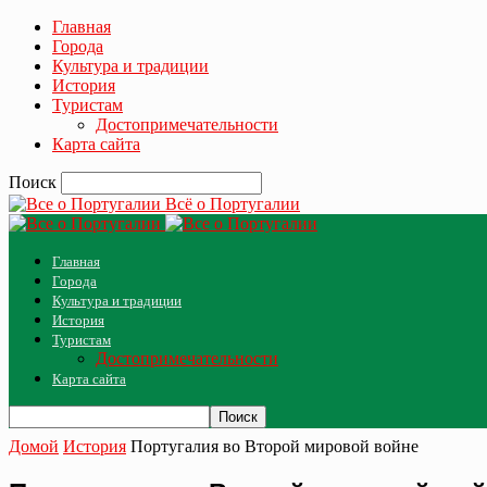
Главная
Города
Культура и традиции
История
Туристам
Достопримечательности
Карта сайта
Поиск
Всё о Португалии
Главная
Города
Культура и традиции
История
Туристам
Достопримечательности
Карта сайта
Домой
История
Португалия во Второй мировой войне